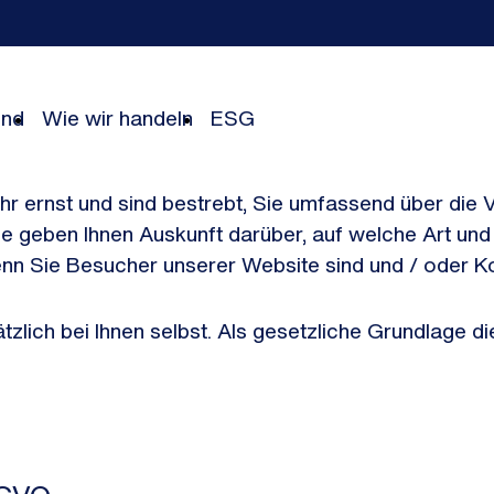
Der gemeinsam erstellte Nachhaltigkeitsbericht Geschäftsjahr 2025 der Unternehmen der Schwarz Gruppe
Presseinformationen zu den Entwicklungen und Aktivitäten der Unternehmen der Schwarz Gruppe
Die vielfältigen Geschäftsfelder der Unternehmen der Schwarz Gruppe
Wie unsere Werte das Handeln der Unternehmen der Schwarz Gruppe prägen
Der gemeinsam erstellte Nachhaltigkeitsbericht der Unternehmen der Schwarz Gruppe
Unsere Aktivitäten in den drei Dimensionen Environment, Social und Governance
Informationen über die Unternehmen der Schwarz Gruppe
Unsere Karrierechancen und Einsatzfelder für junge Talente
ind
Wie wir handeln
ESG
hr ernst und sind bestrebt, Sie umfassend über die
e geben Ihnen Auskunft darüber, auf welche Art un
nn Sie Besucher unserer Website sind und / oder K
lich bei Ihnen selbst. Als gesetzliche Grundlage d