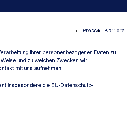
Geschäftsjahreszahlen und Rückblick auf Highlights der Unternehmen der Schwarz Gruppe
Die weltweite Präsenz der Unternehmen der Schwarz Gruppe
Presse
Karriere
 Verarbeitung Ihrer personenbezogenen Daten zu
d Weise und zu welchen Zwecken wir
ontakt mit uns aufnehmen.
ient insbesondere die EU-Datenschutz-