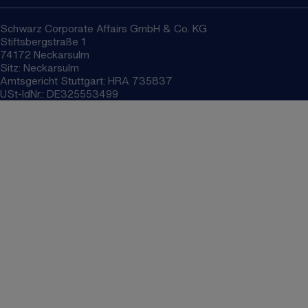
Schwarz Corporate Affairs GmbH & Co. KG
Stiftsbergstraße 1
74172 Neckarsulm
Sitz: Neckarsulm
Amtsgericht Stuttgart: HRA 735837
USt-IdNr.: DE325553499