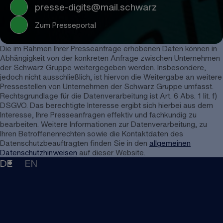
presse-digits@mail.schwarz
Zum Presseportal
Die im Rahmen Ihrer Presseanfrage erhobenen Daten können in
Abhängigkeit von der konkreten Anfrage zwischen Unternehmen
der Schwarz Gruppe weitergegeben werden. Insbesondere,
jedoch nicht ausschließlich, ist hiervon die Weitergabe an weitere
Pressestellen von Unternehmen der Schwarz Gruppe umfasst.
Rechtsgrundlage für die Datenverarbeitung ist Art. 6 Abs. 1 lit. f)
DSGVO. Das berechtigte Interesse ergibt sich hierbei aus dem
Interesse, Ihre Presseanfragen effektiv und fachkundig zu
bearbeiten. Weitere Informationen zur Datenverarbeitung, zu
Ihren Betroffenenrechten sowie die Kontaktdaten des
Datenschutzbeauftragten finden Sie in den
allgemeinen
Datenschutzhinweisen
auf dieser Website.
DE
EN