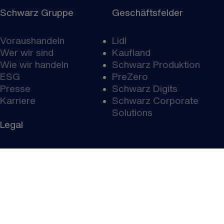
Schwarz Gruppe
Geschäftsfelder
Voraushandeln
Lidl
Wer wir sind
Kaufland
Wie wir handeln
Schwarz Produktion
ESG
PreZero
Presse
Schwarz Digits
Karriere
Schwarz Corporate
Solutions
Legal
Kontakt
Gender-Hinweis
Datenschutz
Compliance
Impressum