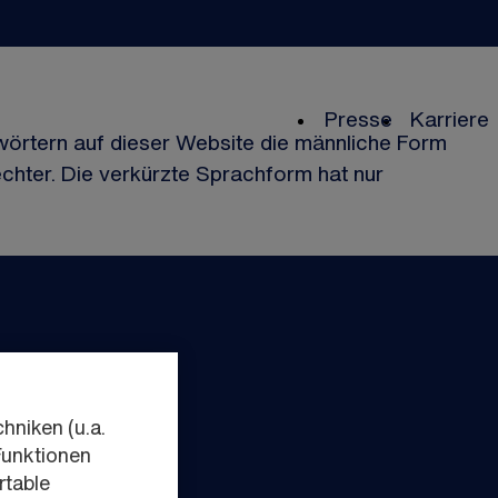
Geschäftsjahreszahlen und Rückblick auf Highlights der Unternehmen der Schwarz Gruppe
Die weltweite Präsenz der Unternehmen der Schwarz Gruppe
Presse
Karriere
örtern auf dieser Website die männliche Form
chter. Die verkürzte Sprachform hat nur
hniken (u.a.
Funktionen
rtable