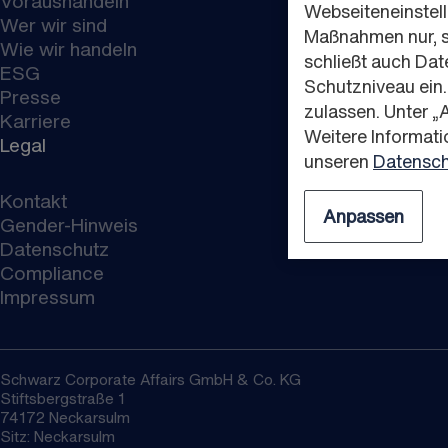
Voraushandeln
Webseiteneinstellu
Wer wir sind
Maßnahmen nur, so
Wie wir handeln
schließt auch Da
ESG
Schutzniveau ein
Presse
zulassen. Unter 
Karriere
Weitere Informati
Legal
unseren
Datensch
Kontakt
Anpassen
Gender-Hinweis
Datenschutz
Compliance
Impressum
Schwarz Corporate Affairs GmbH & Co. KG
Stiftsbergstraße 1
74172 Neckarsulm
Sitz: Neckarsulm