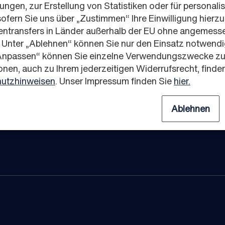
Lidl
ngen, zur Erstellung von Statistiken oder für personalis
Kaufland
fern Sie uns über „Zustimmen“ Ihre Einwilligung hierzu 
Schwarz Produktion
tentransfers in Länder außerhalb der EU ohne angemess
PreZero
. Unter „Ablehnen“ können Sie nur den Einsatz notwend
Schwarz Digits
„Anpassen“ können Sie einzelne Verwendungszwecke zu
Schwarz Corporate Solut
onen, auch zu Ihrem jederzeitigen Widerrufsrecht, finden
utzhinweisen
. Unser Impressum finden Sie
hier.
Ablehnen