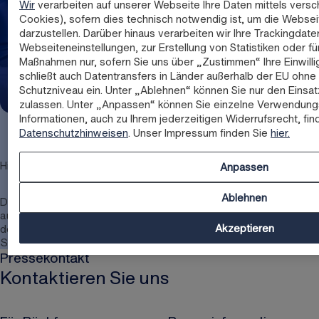
men der
Wir
verarbeiten auf unserer Webseite Ihre Daten mittels versc
Schwarz
Cookies), sofern dies technisch notwendig ist, um die Websei
darzustellen. Darüber hinaus verarbeiten wir Ihre Trackingdate
Gruppe
Name: 251104_Schwarz-Gruppe_Pressebild_Ellen-MacArthur-Foundation_Global-Commitment-2030.jpg
Format: image/jpeg
Webseiteneinstellungen, zur Erstellung von Statistiken oder fü
bekräftige
Dateigröße: 757.8 KB
Maßnahmen nur, sofern Sie uns über „Zustimmen“ Ihre Einwillig
n
schließt auch Datentransfers in Länder außerhalb der EU oh
Partnersc
Schutzniveau ein. Unter „Ablehnen“ können Sie nur den Einsa
haft mit
zulassen. Unter „Anpassen“ können Sie einzelne Verwendung
Informationen, auch zu Ihrem jederzeitigen Widerrufsrecht, fin
Ellen
Datenschutzhinweisen
. Unser Impressum finden Sie
hier.
MacArthur
Foundatio
Hinweis zur Verwendung von Text- und Bildmaterial:
Anpassen
n
Ablehnen
Das von uns zur Verfügung gestellte Bild- und Textmaterial darf
ausschließlich für redaktionelle Zwecke verwendet werden. Bei
der Verwendung des Bildmaterials ist im Fotonachweis ©
Akzeptieren
Schwarz Corporate Affairs zu nennen.
Pressekontakt
Kontaktieren Sie uns