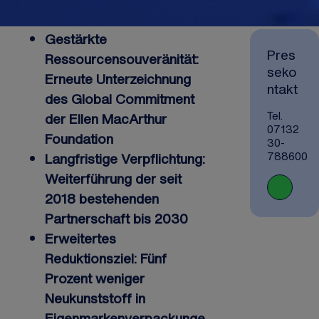
Gestärkte
Pres
Ressourcensouveränität:
seko
Erneute Unterzeichnung
ntakt
des Global Commitment
Tel.
der Ellen MacArthur
07132
Foundation
30-
788600
Langfristige Verpflichtung:
Weiterführung der seit
pr
2018 bestehenden
Partnerschaft bis 2030
Erweitertes
Reduktionsziel: Fünf
Prozent weniger
Neukunststoff in
Eigenmarkenverpackunge