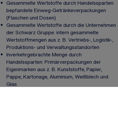
Gesammelte Wertstoffe durch Handelssparten:
bepfandete Einweg-Getränkeverpackungen
(Flaschen und Dosen)
Gesammelte Wertstoffe durch die Unternehmen
der Schwarz Gruppe: intern gesammelte
Wertstoffmengen aus z. B. Vertriebs-, Logistik-,
Produktions- und Verwaltungsstandorten
Inverkehrgebrachte Menge durch
Handelssparten: Primärverpackungen der
Eigenmarken aus z. B. Kunststoffe, Papier,
Pappe, Kartonage, Aluminium, Weißblech und
Glas
REcycle: Wir stärken hochwertige
Verwertungsverfahren und den Einsatz
von recycelten Materialien.